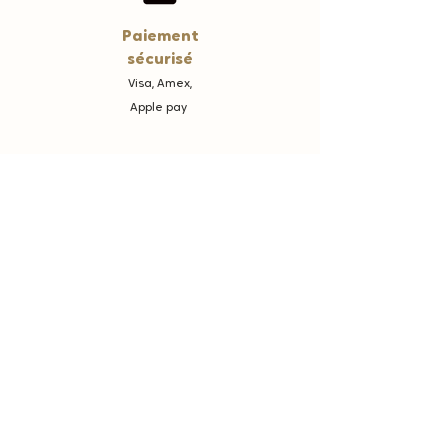
Paiement
sécurisé
Visa, Amex,
Apple pay
A propos
La marque
Mentions Légales et CGV
Vos points Fidélité
Offrir une carte cadeau
une question ?