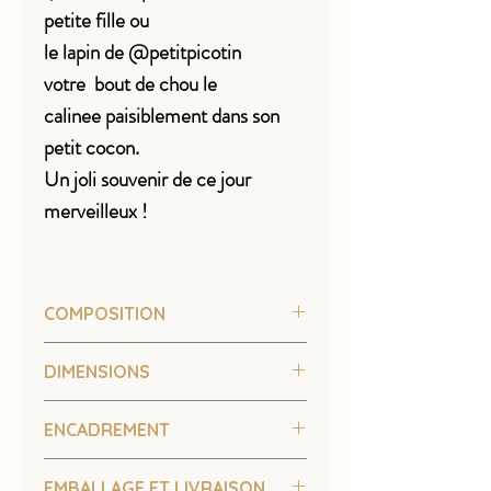
petite fille ou
le lapin de @petitpicotin
votre bout de chou le
calinee paisiblement dans son
petit cocon.
Un joli souvenir de ce jour
merveilleux !
COMPOSITION
Impression sur Papier d'art texturé 270
DIMENSIONS
g
Réhaussée à la main à l'aquarelle
au choix
ENCADREMENT
format A4 ( 21 x 29,7 cm )
ou 30 x 40 cm
Si vous choississez l'option avec cadre
EMBALLAGE ET LIVRAISON