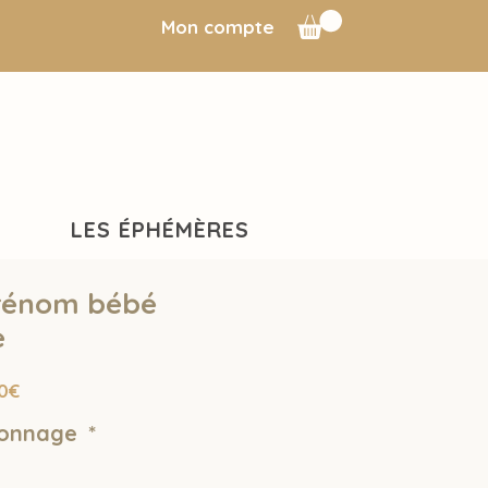
Mon compte
LES ÉPHÉMÈRES
rénom bébé
e
Prix
0€
promotionnel
sonnage
*