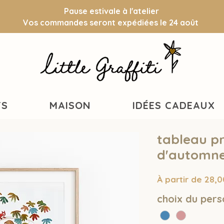
Pause estivale à l'atelier
Vos commandes seront expédiées le 24 août
TS
MAISON
IDÉES CADEAUX
tableau p
d'automn
À partir de
28,0
choix du per