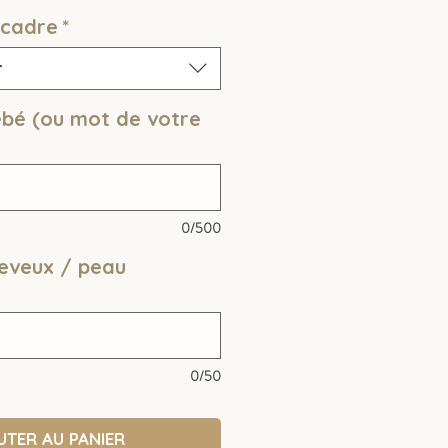
 cadre
*
r
bé (ou mot de votre
0/500
heveux / peau
0/50
UTER AU PANIER