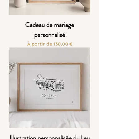
Cadeau de mariage
personnalisé
Prix promotionnel
À partir de
130,00 €
Illustration personnalisée du lieu