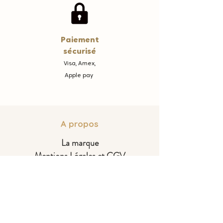
Paiement
sécurisé
Visa, Amex,
Apple pay
A propos
La marque
Mentions Légales et CGV
Vos points Fidélité
Offrir une carte cadeau