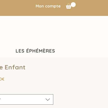
Mon compte
LES ÉPHÉMÈRES
e Enfant
Prix
0€
promotionnel
r