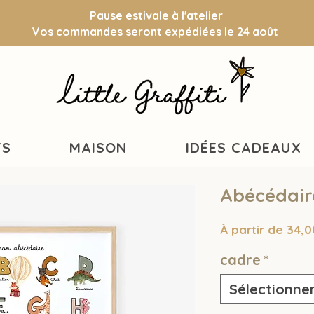
Pause estivale à l'atelier
Vos commandes seront expédiées le 24 août
TS
MAISON
IDÉES CADEAUX
Abécédair
À partir de
34,0
cadre
*
Sélectionne