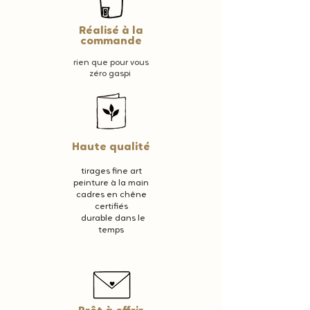
dans une enveloppe rigide.
Pour plus d'infos, rendez-vous sur la
Réalisé à la
commande
page
rien que pour vous
zéro gaspi
Haute qualité
tirages fine art
peinture à la main
cadres en chêne
certifiés
durable dans le
temps