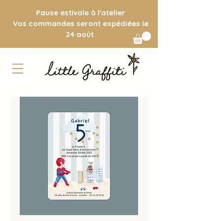
Pause estivale à l'atelier
Vos commandes seront expédiées le
24 août