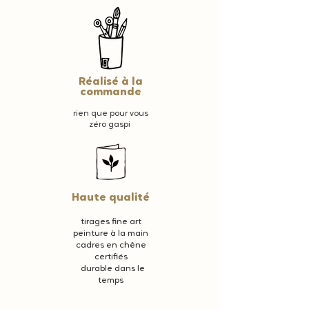
300g
découpée avec avec les coins arrondis
fournie avec son
enveloppe blanche adaptée
ou envoyée par e mail en HD ( dans la
journée ) pour la version numérique
Réalisé à la
commande
rien que pour vous
zéro gaspi
Haute qualité
tirages fine art
peinture à la main
cadres en chêne
certifiés
durable dans le
temps