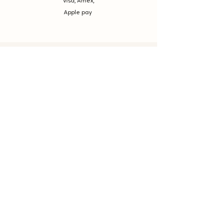
Visa, Amex,
Apple pay
A propos
La marque
Mentions Légales et CGV
Vos points Fidélité
Offrir une carte cadeau
une question ?
les délais
nous contacter