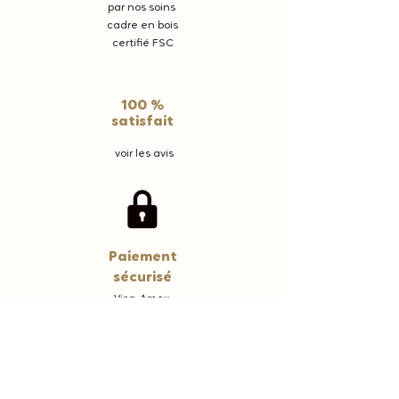
par nos soins
cadre en bois
certifié FSC
100 %
satisfait
voir les avis
Paiement
sécurisé
Visa, Amex,
Apple pay